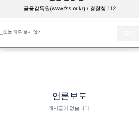
제4기 정기주주총회결과공시
금융감독원(www.fss.or.kr) / 경찰청 112
2026-02-13
오늘 하루 보지 않기
닫기
[정기공시] 영업보고서 (2025년 12월)
언론보도
게시글이 없습니다.